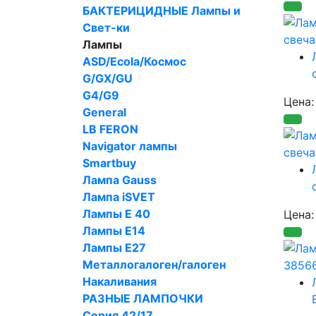
БАКТЕРИЦИДНЫЕ Лампы и
Свет-ки
Лампы
ASD/Ecola/Космос
G/GX/GU
G4/G9
Цена
General
LB FERON
Navigator лампы
Smartbuy
Лампа Gauss
Лампа iSVET
Лампы Е 40
Цена
Лампы Е14
Лампы Е27
Металлогалоген/галоген
Накаливания
РАЗНЫЕ ЛАМПОЧКИ
Серия 42/17