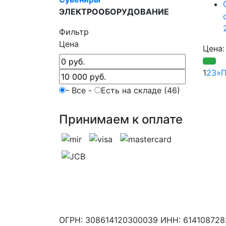
ЭЛЕКТРООБОРУДОВАНИЕ
Фильтр
Цена
Цена
1
2
3
»
П
- Все -
Есть на складе (46)
Принимаем к оплате
ОГРН: 308614120300039 ИНН: 61410872