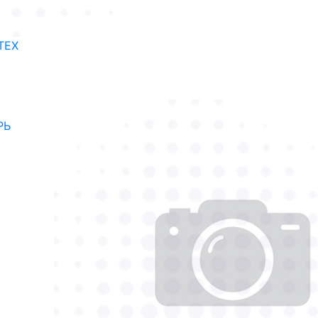
TEX
РЬ