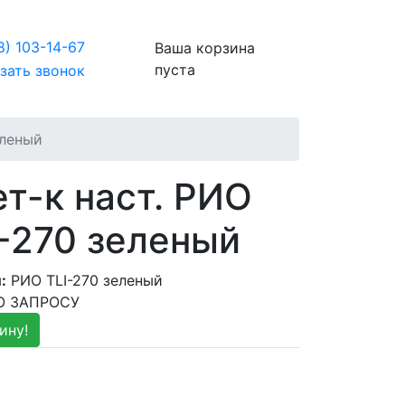
8)
103-14-67
Ваша корзина
пуста
зать звонок
еленый
т-к наст. РИО
-270 зеленый
:
РИО TLI-270 зеленый
ПО ЗАПРОСУ
ину!