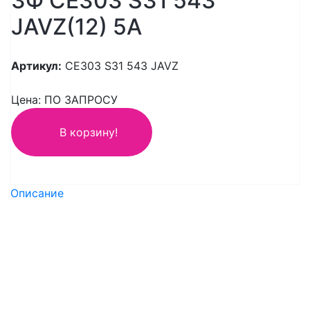
3Ф CE303 S31 543
JAVZ(12) 5A
Артикул:
CE303 S31 543 JAVZ
Цена: ПО ЗАПРОСУ
В корзину!
Описание
Бренд
Энергомера
Гарантийный срок
7 лет
Тип счетчика, измерителя; измерительного
прибора
Электронный
Номинальный ток (in)
5 А
Максимальный ток (imax)
10 А
Номинальное фазное напряжение с
172