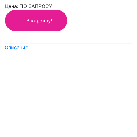
Цена: ПО ЗАПРОСУ
В корзину!
Описание
Тип товара: Бра
Торговая марка: WEDO LIGHT
Артикул: 77324.02.05.01
Диаметр: 285 мм
Высота: 190 мм
Количество ламп: 1
Тип цоколя: E27