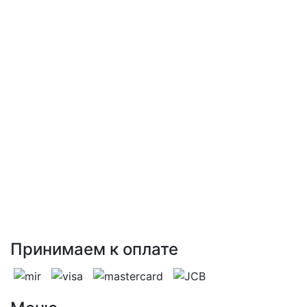
накаливания: 60 Вт
энергосберегающие: 13 Вт
светодиодные: 6 Вт
Цвет основания: античная бронза
Материал декора: стеклянный плафон
ПДУ: Нет
L.E.D.: Нет
Количество в упаковке: 10
Принимаем к оплате