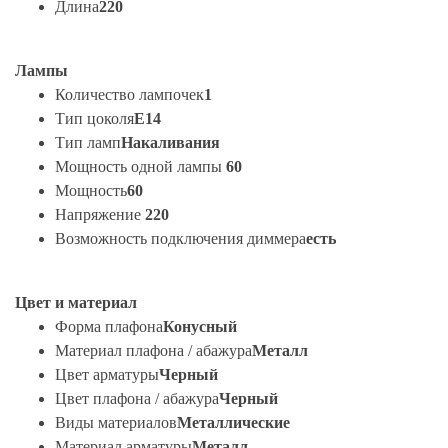
Длина
220
Лампы
Количество лампочек
1
Тип цоколя
E14
Тип ламп
Накаливания
Мощность одной лампы
60
Мощность
60
Напряжение
220
Возможность подключения диммера
есть
Цвет и материал
Форма плафона
Конусный
Материал плафона / абажура
Металл
Цвет арматуры
Черный
Цвет плафона / абажура
Черный
Виды материалов
Металлические
Материал арматуры
Металл