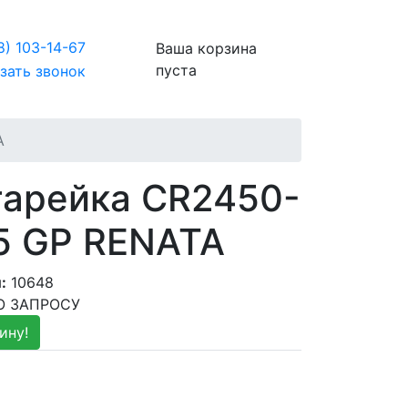
8)
103-14-67
Ваша корзина
пуста
зать звонок
A
тарейка CR2450-
5 GP RENATA
:
10648
ПО ЗАПРОСУ
ину!