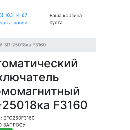
8)
103-14-67
Ваша корзина
пуста
зать звонок
й 3П-25018ка F3160
томатический
ключатель
рмомагнитный
-25018ка F3160
:
EFC250F3160
ПО ЗАПРОСУ