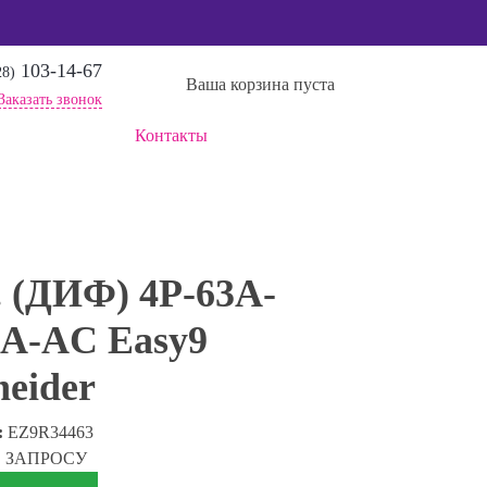
103-14-67
28)
Ваша корзина пуста
Заказать звонок
Контакты
. (ДИФ) 4P-63A-
A-AC Easy9
neider
:
EZ9R34463
О ЗАПРОСУ