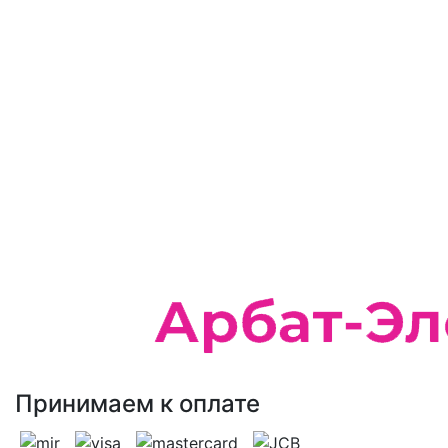
Цвет корпусабелый
Видавтоматический выключатель
СерияTX3
Вес, кг0.2
Номинальный ток, А25
Высота, мм83
Ширина, мм35,4
Глубина, мм77,8
Принимаем к оплате