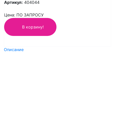
Артикул:
404044
Цена: ПО ЗАПРОСУ
В корзину!
Описание
Технические характеристики Legrand TX3 C25A 2П
6000 404044
Тип модульный
Тип монтажана DIN-рейку
Номинальное напряжение, В400
Отключающая способность, кА6
Степень защитыIP20
Климатическое исполнениеУХЛ-4
Количество полюсов2
Тип расцепленияС